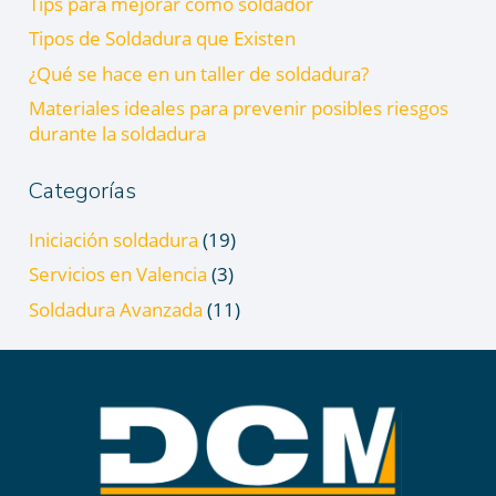
Tips para mejorar como soldador
Tipos de Soldadura que Existen
¿Qué se hace en un taller de soldadura?
Materiales ideales para prevenir posibles riesgos
durante la soldadura
Categorías
Iniciación soldadura
(19)
Servicios en Valencia
(3)
Soldadura Avanzada
(11)