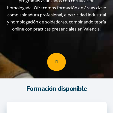
programas avanzados con certificación
homologada. Ofrecemos formación en áreas clave
como soldadura profesional, electricidad industrial
y homologación de soldadores, combinando teoría
online con prácticas presenciales en Valencia.
Formación disponible
Electricidad
Promociones
Curso de Electricista: